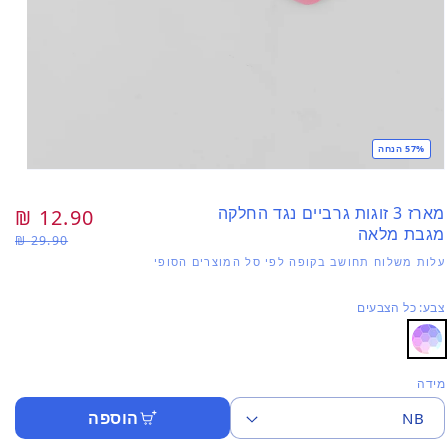
57% הנחה
פתי
מדי
1
מארז 3 זוגות גרביים נגד החלקה
מחיר
12.90 ₪
מח
בחל
מגבת מלאה
29.90 ₪
רגיל
מב
עלות משלוח תחושב בקופה לפי סל המוצרים הסופי
צבע: כל הצבעים
מידה
הוספה