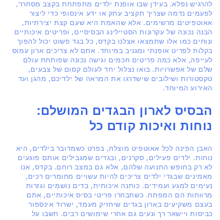
להרגיש נפלא. בעידן שבו אופנת ילדים מתפתחת בקצב מסחרר,
לפעמים נדמה שצריך תקציב עתק או ידע אינסופי כדי ליצור
אאוטפיטים מרשימים. אלא שהאמת היא שעם קצת יצירתיות,
הבנה נכונה של עקרונות הסטיילינג הבסיסיים, ופריטים איכותיים
ונוחים כמו אלו שתמצאו אצלנו בקדס, כל בגד פשוט יכול להפוך
בקלות לפריט אופנתי ומגניב במיוחד. אתם לא צריכים ארון עמוס
לעייפה, אלא כמה פריטים חכמים וגישה נכונה שפותחת עולם
שלם של אפשרויות. בואו נצלול יחד לעולם קסום של צבעים,
טקסטורות ושילובים שישדרגו את המראה של ילדיכם, מהגן ועד
האירוע המיוחד.
הבסיס לארון הבגדים המושלם:
נוחות ואיכות קודם כל
האבן הפינה לכל אאוטפיט מוצלח, בפרט כשמדובר בילדים, היא
נוחות. ילדים פעילים, סקרנים, ובגדים שמגבילים אותם פוגעים
לא רק בחופש התנועה שלהם, אלא גם במצב רוחם. בקדס, אנו
מאמינים שבגדי ילדים צריכים להיות עשויים מחומרים רכים,
נעימים למגע ועמידים. כותנה איכותית, בדים נושמים וגזרות
מרווחות הם המפתח. כשתבחרו פריטי בסיס איכותיים, אתם
בעצם משקיעים בארון בגדים שיחזיק מעמד, ישרוד אינספור
כביסות ויישאר רך ונעים גם אחרי שימושים רבים. חשבו על