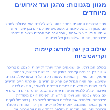
מגוון סגנונות: מהגן ועד אירועים
מיוחדים
אחד הדברים המהנים ביותר בסטיילינג לילדים הוא היכולת לשחק
עם מגוון רחב של סגנונות. אאוטפיט שהולם יום בגן שונה מזה
שיתאים לאירוע משפחתי, אבל עקרונות הבסיס נשארים זהים:
יצירתיות, נוחות ושילוב נכון של פריטים.
שילוב בין ישן לחדש: קיימות
וקריאטיביות
בעולם המודרני, אנו שואפים יותר ויותר לקיימות ולצמצום צריכה.
שילוב בין פריטים קיימים בארון לבין רכישות חדשות, חכמות
וממוקדות, הוא דרך מצוינת לעשות זאת. אל תחששו לשלב בגדים
ששימשו את האח הגדול עם פריטים חדשים, או לתת חיים חדשים
לבגד פשוט באמצעות אביזרים חדשים. לדוגמה, חולצה לבנה
פשוטה יכולה ללבוש פנים חדשות עם מכנסיים טרנדיים חדשים או
עם צעיף צבעוני וזוג נעליים חדשות. תפיסה זו גם מעודדת
יצירתיות ומלמדת את הילדים שאפשר ליצור מגוון רחב של לוקים
מתוך מספר מצומצם יחסית של פריטים, תוך כדי הפחתת פסולת
וצריכת יתר. זוהי הזדמנות נפלאה ללמד אותם על ערכים של