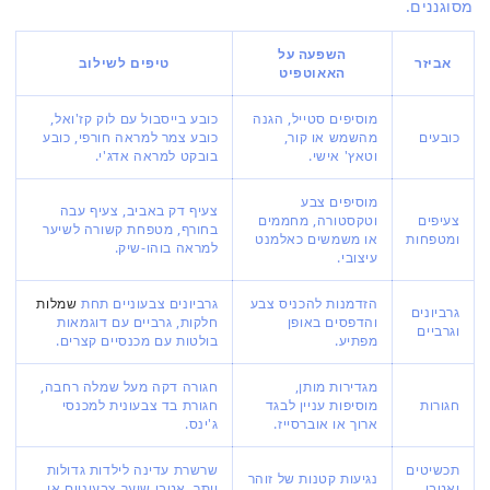
מסוגננים.
השפעה על
אביזר
טיפים לשילוב
האאוטפיט
מוסיפים סטייל, הגנה
כובע בייסבול עם לוק קז'ואל,
כובעים
מהשמש או קור,
כובע צמר למראה חורפי, כובע
וטאץ' אישי.
בובקט למראה אדג'י.
מוסיפים צבע
צעיף דק באביב, צעיף עבה
צעיפים
וטקסטורה, מחממים
בחורף, מטפחת קשורה לשיער
ומטפחות
או משמשים כאלמנט
למראה בוהו-שיק.
עיצובי.
הזדמנות להכניס צבע
גרביונים צבעוניים תחת
שמלות
גרביונים
והדפסים באופן
חלקות, גרביים עם דוגמאות
וגרביים
מפתיע.
בולטות עם מכנסיים קצרים.
מגדירות מותן,
חגורה דקה מעל שמלה רחבה,
חגורות
מוסיפות עניין לבגד
חגורת בד צבעונית למכנסי
ארוך או אוברסייז.
ג'ינס.
תכשיטים
שרשרת עדינה לילדות גדולות
נגיעות קטנות של זוהר
ואטבי
יותר, אטבי שיער צבעוניים או