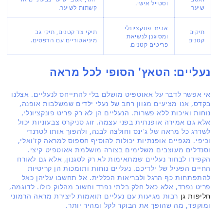
וסטייל אישי.
שיער
קשתות לשיער.
אביזר פונקציונלי
תיקים
תיקי צד קטנים, תיקי גב
ומסוגנן לנשיאת
קטנים
מיניאטוריים עם הדפסים.
פריטים קטנים.
נעליים: הטאץ' הסופי לכל מראה
אי אפשר לדבר על אאוטפיט מושלם בלי להתייחס לנעליים. אצלנו
בקדס, אנו מציעים מגוון רחב של נעלי ילדים שמשלבות אופנה,
נוחות ואיכות ללא פשרות. הנעליים הן לא רק פריט פונקציונלי,
אלא גם אמירה אופנתית בפני עצמה. זוג סניקרס צבעוניות יכול
לשדרג כל מראה של ג'ינס וחולצה לבנה, ולהפוך אותו לטרנדי
וכיפי. מגפיים אופנתיות יכולות להוסיף חספוס למראה קז'ואלי,
וסנדלים מעוצבים משלימים בצורה מושלמת אאוטפיט קיצי.
הקפידו לבחור נעליים שמתאימות לא רק לסגנון, אלא גם לאורח
החיים הפעיל של ילדיכם. נעליים נוחות ותומכות הן קריטיות
להתפתחות כף הרגל ולבריאות הכללית. אל תחשבו עליהן כאל
פריט נפרד, אלא כאל חלק בלתי נפרד וחשוב מהלוק כולו. לדוגמה,
חליפות גן
רבות מגיעות עם נעליים תואמות ליצירת מראה הרמוני
ומוקפד, מה שהופך את הבוקר לקל ומהיר יותר.