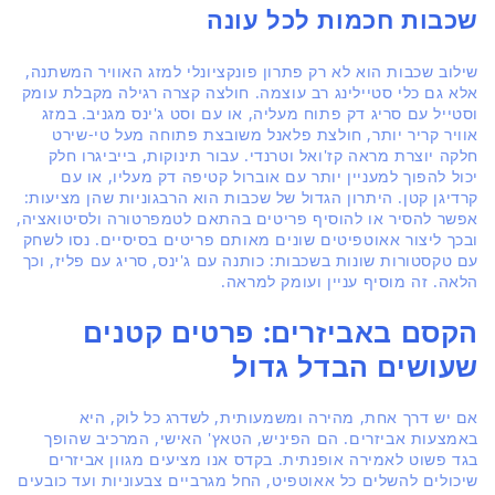
שכבות חכמות לכל עונה
שילוב שכבות הוא לא רק פתרון פונקציונלי למזג האוויר המשתנה,
אלא גם כלי סטיילינג רב עוצמה. חולצה קצרה רגילה מקבלת עומק
וסטייל עם סריג דק פתוח מעליה, או עם וסט ג'ינס מגניב. במזג
אוויר קריר יותר, חולצת פלאנל משובצת פתוחה מעל טי-שירט
חלקה יוצרת מראה קז'ואל וטרנדי. עבור תינוקות, בייביגרו חלק
יכול להפוך למעניין יותר עם אוברול קטיפה דק מעליו, או עם
קרדיגן קטן. היתרון הגדול של שכבות הוא הרבגוניות שהן מציעות:
אפשר להסיר או להוסיף פריטים בהתאם לטמפרטורה ולסיטואציה,
ובכך ליצור אאוטפיטים שונים מאותם פריטים בסיסיים. נסו לשחק
עם טקסטורות שונות בשכבות: כותנה עם ג'ינס, סריג עם פליז, וכך
הלאה. זה מוסיף עניין ועומק למראה.
הקסם באביזרים: פרטים קטנים
שעושים הבדל גדול
אם יש דרך אחת, מהירה ומשמעותית, לשדרג כל לוק, היא
באמצעות אביזרים. הם הפיניש, הטאץ' האישי, המרכיב שהופך
בגד פשוט לאמירה אופנתית. בקדס אנו מציעים מגוון אביזרים
שיכולים להשלים כל אאוטפיט, החל מגרביים צבעוניות ועד כובעים