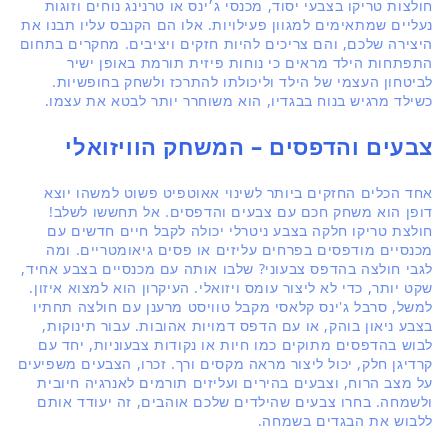
חולצות טריקו בצבעי יסוד, מכנסי ג׳ינס או טרנינג נוחים וזוגות
נעליים שמתאימים למגוון פעילויות. אלו הם הקנבס עליו תבנו את
היצירה שלכם, והם צריכים להיות חזקים ויציבים. מחקרים בתחום
התפתחות הילד מראים כי נוחות פיזית תורמת באופן ישיר
לביטחון העצמי של הילד וליכולתו להתרכז ולשחק בחופשיות.
כשילד מרגיש בנוח בבגדיו, הוא משוחרר יותר לבטא את עצמו.
צבעים והדפסים – המשחק הוויזואלי
אחד הכלים החזקים ביותר לשינוי אאוטפיט פשוט למשהו יוצא
דופן הוא משחק חכם עם צבעים והדפסים. אל תחששו לשלב!
חולצת טריקו חלקה בצבע ניטרלי יכולה לקבל חיים חדשים עם
מכנסיים מודפסים בפרחים עליזים או פסים גיאומטריים. ומה
לגבי חולצה בהדפס צבעוני? שלבו אותה עם מכנסיים בצבע אחיד,
שקט יותר, כדי לא ליצור עומס ויזואלי. העיקרון הוא למצוא איזון.
למשל, סרבל ג'ינס קלאסי מקבל טוויסט מרענן עם חולצה תחתיו
בצבע ניאון בוהק, או עם הדפס דמויות אהובות. עבור תינוקות,
לבוש בהדפסים מתוקים כמו חיות או נקודות צבעוניות, יחד עם
קרדיגן חלק, יכול ליצור מראה מקסים ורך. זכרו, הצבעים משפיעים
על מצב הרוח, וצבעים בהירים ועליזים תורמים לאנרגיה חיובית
ולשמחה. בחרו צבעים שהילדים שלכם אוהבים, זה יעודד אותם
ללבוש את הבגדים בשמחה.