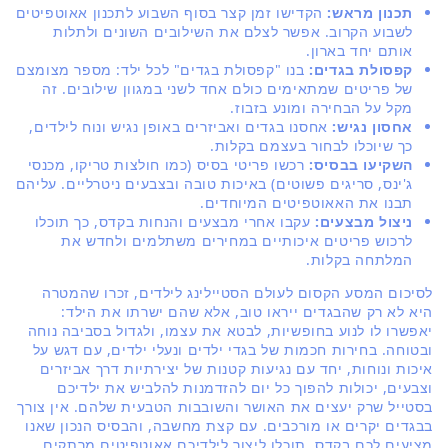
תכנון מראש:
הקדישו זמן קצר בסוף השבוע לתכנון אאוטפיטים
לשבוע הקרוב. אפשר לצלם את השילובים השונים ולתלות
אותם יחד בארון.
קפסולת בגדים:
בנו "קפסולת בגדים" לכל ילד: מספר מצומצם
של פריטים שמתאימים כולם אחד לשני במגוון שילובים. זה
מקל על הבחירה ומונע בזבוז.
אחסון נגיש:
אחסנו בגדים ואביזרים באופן נגיש ונוח לילדים,
כך שיוכלו לבחור בעצמם בקלות.
השקיעו בבסיס:
רכשו פריטי בסיס (כמו חולצות טריקו, מכנסי
ג'ינס, סריגים פשוטים) באיכות טובה ובצבעים ניטרליים. עליהם
תבנו את האאוטפיטים המיוחדים.
ניצול מבצעים:
עקבו אחרי מבצעים והנחות בקדס, כך תוכלו
לרכוש פריטים איכותיים במחירים משתלמים ולחדש את
המלתחה בקלות.
לסיכום המסע הקסום לעולם הסטיילינג לילדים, זכרו שהמטרה
היא לא רק שהבגדים ייראו טוב, אלא שהם ישרתו את הילד:
יאפשרו לו לנוע בחופשיות, לבטא את עצמו, ולגדול בסביבה נוחה
ובטוחה. בחירות חכמות של בגדי ילדים ונעלי ילדים, עם דגש על
איכות ונוחות, יחד עם נגיעות קטנות של יצירתיות דרך אביזרים
וצבעים, יכולות להפוך כל יום להזדמנות להלביש את ילדיכם
בסטייל שרק יעצים את האושר והשובבות הטבעית שלהם. אין צורך
בבגדים יקרים או מורכבים. עם קצת מחשבה, והבסיס הנכון שאנו
מציעים לכם בקדס, תוכלו ליצור לילדיכם אאוטפיטים מרתקים,