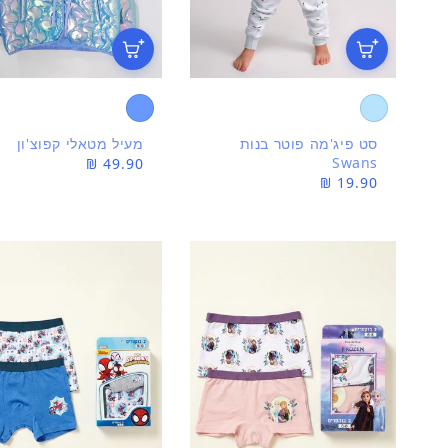
סט פיג'מה פוטר בנות
מעיל מטאלי קפוצ'ון
Swans
מחיר
49.90 ₪
מחיר
19.90 ₪
רגיל
רגיל