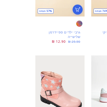
7 הנחה
57% הנחה
קי
גרבי ילדים ספיידרמן
שלישייה
מחיר
מחיר
12.90 ₪
29.90 ₪
רגיל
מבצע