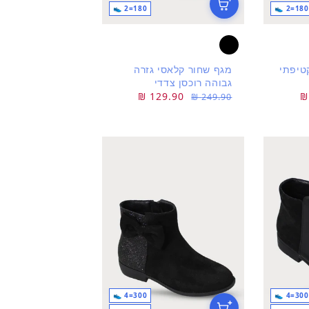
180=2 👟
180=2 👟
טיפתי
מגף שחור קלאסי גזרה
גבוהה רוכסן צדדי
מחיר
מחיר
129.90 ₪
249.90 ₪
רגיל
מבצע
300=4 👟
300=4 👟