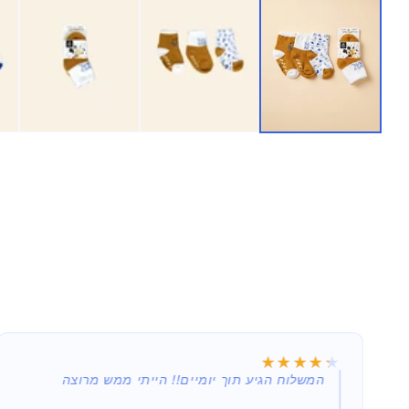
★★★★★
★★★★★
תמורה שווה למחיר המשתלם (נקנה במבצע 29.90),
המשלוח הגיע תוך יומיים!! הייתי ממש מרוצה