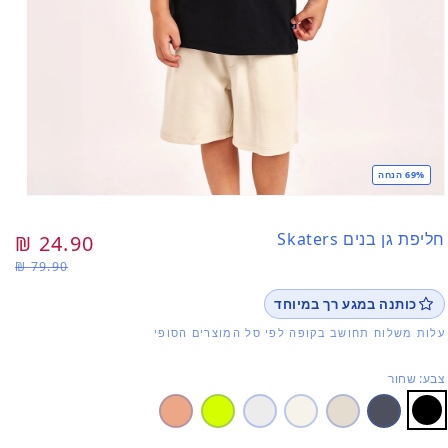
69% הנחה
פתי
מדי
1
חליפת גן בנים Skaters
מחיר
24.90 ₪
מח
בחל
79.90 ₪
רגיל
מב
כותנה במגע רך במיוחד
עלות משלוח תחושב בקופה לפי סל המוצרים הסופי
צבע: שחור