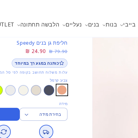
בייבי
בנות
בנים
נעליים
הלבשה תחתונה
TLET
חליפת גן בנים Speedy
מחיר
מחיר
24.90 ₪
79.90 ₪
רגיל
מבצע
כותנה במגע רך במיוחד
עלות משלוח תחושב בקופה לפי סל המו
צבע: קרמל
מידה