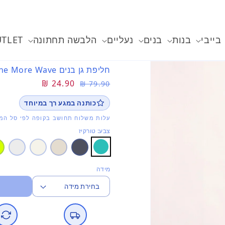
בייבי
בנות
בנים
נעליים
הלבשה תחתונה
TLET
חליפת גן בנים One More Wave
מחיר
מחיר
24.90 ₪
79.90 ₪
רגיל
מבצע
כותנה במגע רך במיוחד
עלות משלוח תחושב בקופה לפי סל המו
צבע: טורקיז
מידה