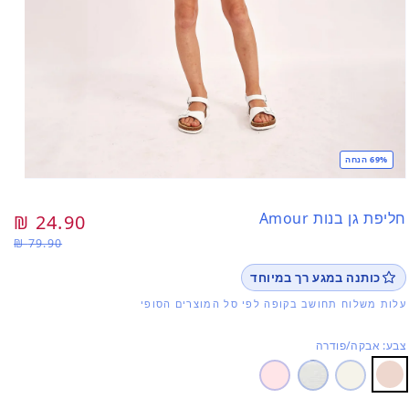
69% הנחה
פתי
מדי
1
חליפת גן בנות Amour
מחיר
24.90 ₪
מח
בחל
79.90 ₪
רגיל
מב
כותנה במגע רך במיוחד
עלות משלוח תחושב בקופה לפי סל המוצרים הסופי
צבע: אבקה/פודרה