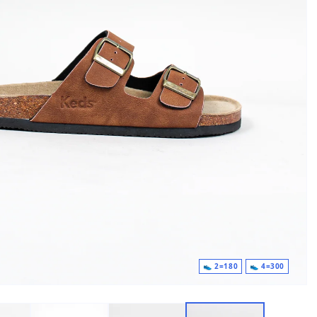
180=2 👟
300=4 👟