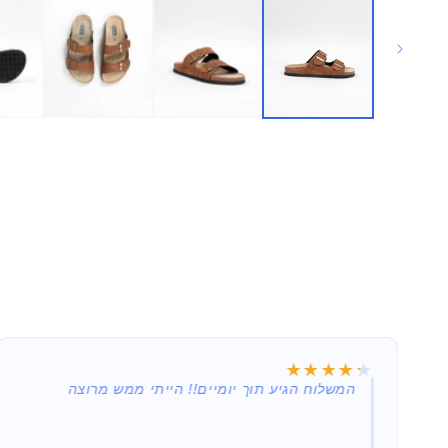
★★★★★
★★★★★
תמורה שווה למחיר המשתלם (נקנה במבצע 29.90),
המשלוח הגיע תוך יומיים!! הייתי ממש מרוצה