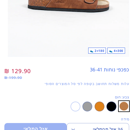
180=2 👟
300=4 👟
פתי
מדי
1
כפכפי נוחות 36-41
מחיר
129.90 ₪
מח
בחל
199.90 ₪
רגיל
מב
עלות משלוח תחושב בקופה לפי סל המוצרים הסופי
צבע: חום
מידה
אזל המלאי