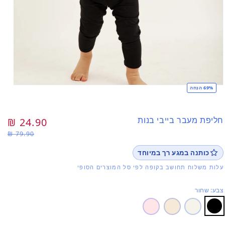
69% הנחה
פתי
מדי
1
בחל
חליפת מעבר בייבי בנות
מחיר
24.90 ₪
מח
79.90 ₪
רגיל
מב
כותנה במגע רך במיוחד
עלות משלוח תחושב בקופה לפי סל המוצרים הסופי
צבע: שחור