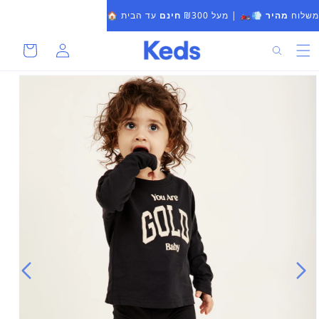
להמשיך
משלוח
מהיר 💨
🏍
| מעל ₪300
חינם
עד הבית 🏠
לתוכן
סל
התחברות
חיפוש
קניות
מעבר
למידע
על
המוצר