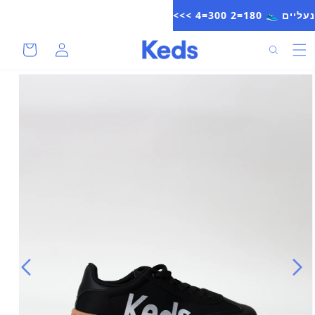
להמשיך
נעליים 👟 180=2 300=4 >>>
לתוכן
סל
התחברות
חיפוש
קניות
מעבר
למידע
על
המוצר