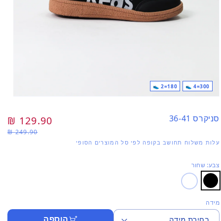
180=2 👟
300=4 👟
פתי
מדי
1
סניקרס 36-41
מחיר
129.90 ₪
מח
בחל
249.90 ₪
רגיל
מב
עלות משלוח תחושב בקופה לפי סל המוצרים הסופי
צבע: שחור
מידה
הוספה