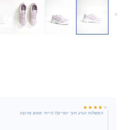
★★★★★
★★★★★
תמורה שווה למחיר המשתלם (נקנה במבצע 29.90),
המשלוח הגיע תוך יומיים!! הייתי ממש מרוצה