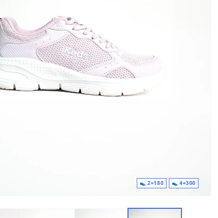
180=2 👟
300=4 👟