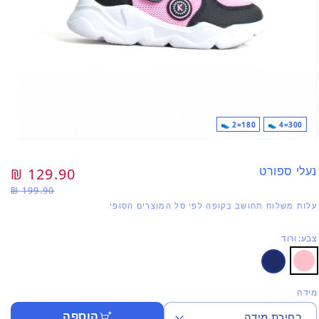
180=2 👟
300=4 👟
פתי
מדי
1
נעלי ספורט
מחיר
129.90 ₪
מח
בחל
199.90 ₪
רגיל
מב
עלות משלוח תחושב בקופה לפי סל המוצרים הסופי
צבע: ורוד
מידה
הוספה