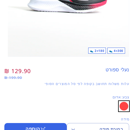
180=2 👟
300=4 👟
פתי
מדי
1
נעלי ספורט
מחיר
129.90 ₪
מח
בחל
199.90 ₪
רגיל
מב
עלות משלוח תחושב בקופה לפי סל המוצרים הסופי
צבע: אדום
מידה
הוספה