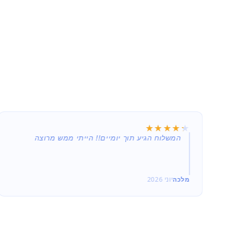
★★★★★
★★★★★
תמורה שווה למחיר המשתלם (נקנה במבצע 29.90),
המשלוח הגיע תוך יומיים!! הייתי ממש מרוצה
מלכה
יוני 2026