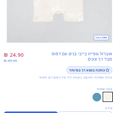
50% הנחה
פתי
מדי
1
אוברול גופייה בייבי בנים עם דפוס
מחיר
24.90 ₪
מח
בחל
מבד רך ונעים
49.90 ₪
רגיל
מב
כותנה במגע רך במיוחד
עלות משלוח תחושב בקופה לפי סל המוצרים הסופי
צבע: שמנת
מידה