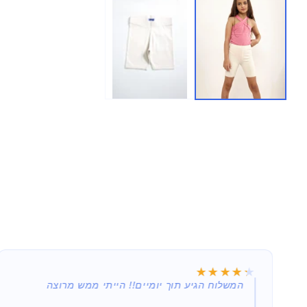
★★★★★
★★★★★
תמורה שווה למחיר המשתלם (נקנה במבצע 29.90),
המשלוח הגיע תוך יומיים!! הייתי ממש מרוצה