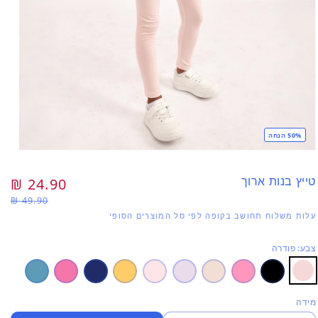
50% הנחה
פתי
מדי
1
טייץ בנות ארוך
מחיר
24.90 ₪
מח
בחל
49.90 ₪
רגיל
מב
עלות משלוח תחושב בקופה לפי סל המוצרים הסופי
צבע: פודרה
מידה