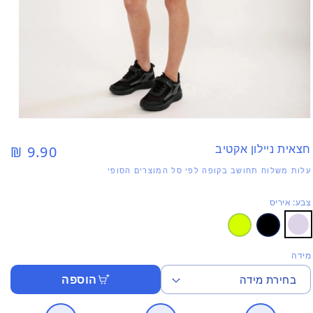
פתי
מדי
1
חצאית ניילון אקטיב
9.90 ₪
מחיר
בחל
רגיל
עלות משלוח תחושב בקופה לפי סל המוצרים הסופי
צבע: איריס
מידה
הוספה