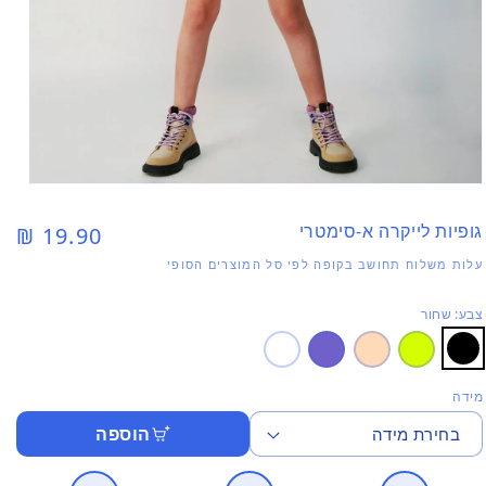
פתי
מדי
1
גופיות לייקרה א-סימטרי
מחיר
19.90 ₪
בחל
רגיל
עלות משלוח תחושב בקופה לפי סל המוצרים הסופי
צבע: שחור
מידה
הוספה