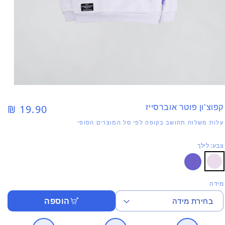
פתיח
מדיה
1
קפוצ'ון פוטר אוברסייז
מחיר
19.90 ₪
בחלונ
רגיל
עלות משלוח תחושב בקופה לפי סל המוצרים הסופי
צבע: לילך
מידה
הוספה