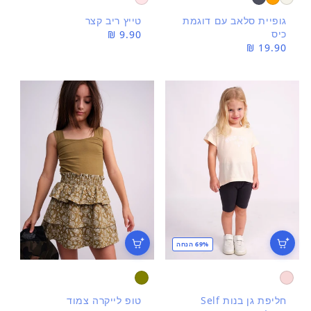
גופיית סלאב עם דוגמת
טייץ ריב קצר
כיס
9.90 ₪
מחיר
מחיר
19.90 ₪
רגיל
רגיל
69% הנחה
חליפת גן בנות Self
טופ לייקרה צמוד